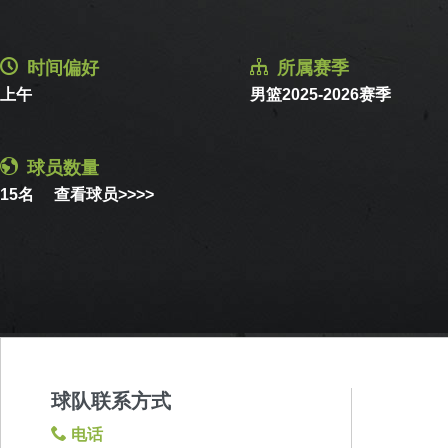
时间偏好
所属赛季
上午
男篮2025-2026赛季
球员数量
15名
查看球员>>>>
球队联系方式
电话