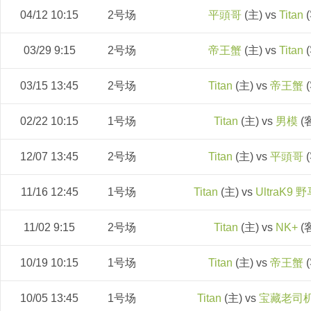
04/12 10:15
2号场
平頭哥
(主) vs
Titan
(
03/29 9:15
2号场
帝王蟹
(主) vs
Titan
(
03/15 13:45
2号场
Titan
(主) vs
帝王蟹
(
02/22 10:15
1号场
Titan
(主) vs
男模
(
12/07 13:45
2号场
Titan
(主) vs
平頭哥
(
11/16 12:45
1号场
Titan
(主) vs
UltraK9 
11/02 9:15
2号场
Titan
(主) vs
NK+
(
10/19 10:15
1号场
Titan
(主) vs
帝王蟹
(
10/05 13:45
1号场
Titan
(主) vs
宝藏老司