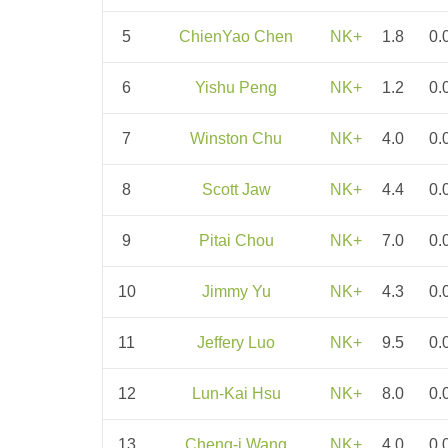
5
ChienYao Chen
NK+
1.8
0.
6
Yishu Peng
NK+
1.2
0.
7
Winston Chu
NK+
4.0
0.
8
Scott Jaw
NK+
4.4
0.
9
Pitai Chou
NK+
7.0
0.
10
Jimmy Yu
NK+
4.3
0.
11
Jeffery Luo
NK+
9.5
0.
12
Lun-Kai Hsu
NK+
8.0
0.
13
Cheng-i Wang
NK+
4.0
0.