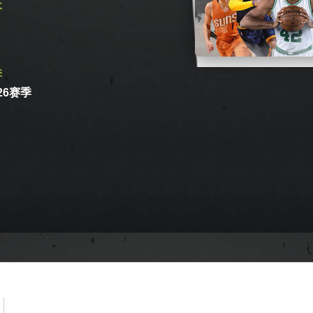
长
季
026赛季