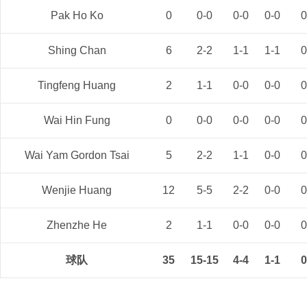
Pak Ho Ko
0
0-0
0-0
0-0
0
Shing Chan
6
2-2
1-1
1-1
0
Tingfeng Huang
2
1-1
0-0
0-0
0
Wai Hin Fung
0
0-0
0-0
0-0
0
Wai Yam Gordon Tsai
5
2-2
1-1
0-0
0
Wenjie Huang
12
5-5
2-2
0-0
0
Zhenzhe He
2
1-1
0-0
0-0
0
球队
35
15-15
4-4
1-1
0