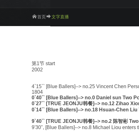
首页
文字直播
第1节 start
2002
4`15`` [Blue Ballers]--> no.25 Vincent Chen Perso
1804
0`40`` [Blue Ballers]--> no.0 Daniel sun Two P
0`27`` [TRUE JEONJU韩餐]--> no.12 Zihao Xion
0`14`` [Blue Ballers]--> no.18 Hsuan-Chen Liu
9`40`` [TRUE JEONJU韩餐]--> no.2 陈智彬 Two P
9'30", [Blue Ballers]--> no.8 Michael Liou enters