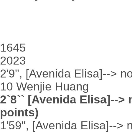
1645
2023
2'9", [Avenida Elisa]--> 
10 Wenjie Huang
2`8`` [Avenida Elisa]--
points)
1'59", [Avenida Elisa]--