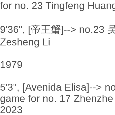
for no. 23 Tingfeng Huan
9'36", [帝王蟹]--> no.23 吴
Zesheng Li
1979
5'3", [Avenida Elisa]--> 
game for no. 17 Zhenzhe
2023