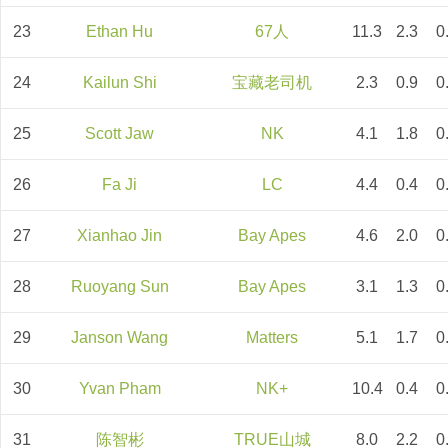
23
Ethan Hu
67人
11.3
2.3
0
24
Kailun Shi
宝藏老司机
2.3
0.9
0
25
Scott Jaw
NK
4.1
1.8
0
26
Fa Ji
LC
4.4
0.4
0
27
Xianhao Jin
Bay Apes
4.6
2.0
0
28
Ruoyang Sun
Bay Apes
3.1
1.3
0
29
Janson Wang
Matters
5.1
1.7
0
30
Yvan Pham
NK+
10.4
0.4
0
31
陈智彬
TRUE山城
8.0
2.2
0