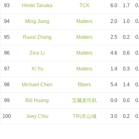
93
Hiroki Tanaka
TCK
6.0
1.7
0
94
Ming Jiang
Matters
2.0
1.0
0
95
Ruoxi Zhang
Matters
2.5
0.2
0
96
Zirui Li
Matters
4.6
0.6
0
97
Xi Yu
Matters
1.4
0.3
0
98
Michael Chen
Bbers
5.4
1.4
0
99
Bill Huang
宝藏老司机
0.0
0.0
0
100
Joey Chiu
TRUE山城
3.0
0.2
0