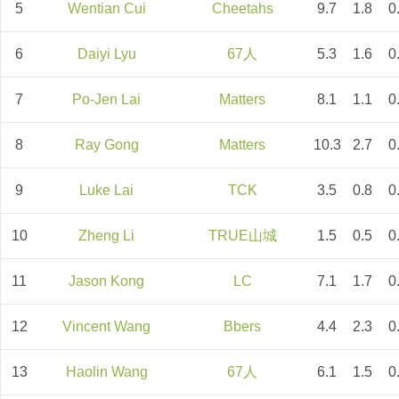
5
Wentian Cui
Cheetahs
9.7
1.8
0
6
Daiyi Lyu
67人
5.3
1.6
0
7
Po-Jen Lai
Matters
8.1
1.1
0
8
Ray Gong
Matters
10.3
2.7
0
9
Luke Lai
TCK
3.5
0.8
0
10
Zheng Li
TRUE山城
1.5
0.5
0
11
Jason Kong
LC
7.1
1.7
0
12
Vincent Wang
Bbers
4.4
2.3
0
13
Haolin Wang
67人
6.1
1.5
0