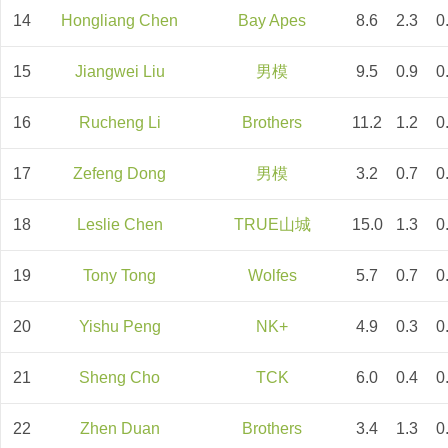
14
Hongliang Chen
Bay Apes
8.6
2.3
0
15
Jiangwei Liu
男模
9.5
0.9
0
16
Rucheng Li
Brothers
11.2
1.2
0
17
Zefeng Dong
男模
3.2
0.7
0
18
Leslie Chen
TRUE山城
15.0
1.3
0
19
Tony Tong
Wolfes
5.7
0.7
0
20
Yishu Peng
NK+
4.9
0.3
0
21
Sheng Cho
TCK
6.0
0.4
0
22
Zhen Duan
Brothers
3.4
1.3
0