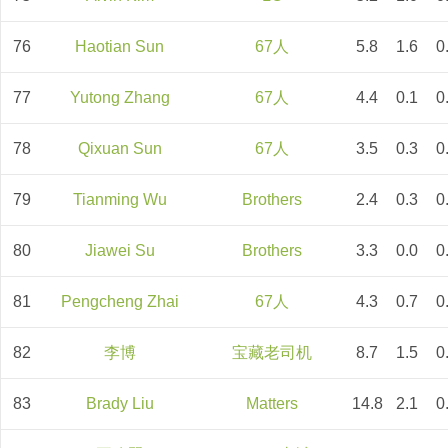
76
Haotian Sun
67人
5.8
1.6
0
77
Yutong Zhang
67人
4.4
0.1
0
78
Qixuan Sun
67人
3.5
0.3
0
79
Tianming Wu
Brothers
2.4
0.3
0
80
Jiawei Su
Brothers
3.3
0.0
0
81
Pengcheng Zhai
67人
4.3
0.7
0
82
李博
宝藏老司机
8.7
1.5
0
83
Brady Liu
Matters
14.8
2.1
0