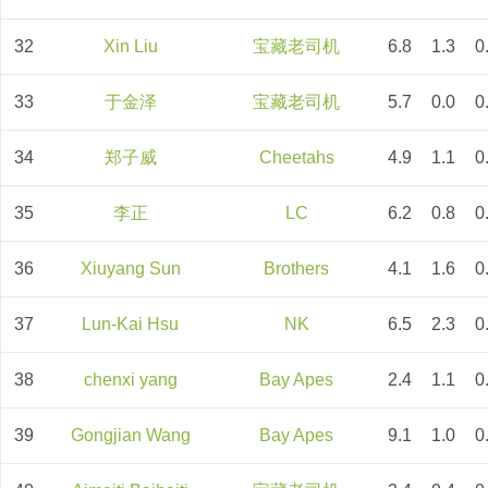
32
Xin Liu
宝藏老司机
6.8
1.3
0
33
于金泽
宝藏老司机
5.7
0.0
0
34
郑子威
Cheetahs
4.9
1.1
0
35
李正
LC
6.2
0.8
0
36
Xiuyang Sun
Brothers
4.1
1.6
0
37
Lun-Kai Hsu
NK
6.5
2.3
0
38
chenxi yang
Bay Apes
2.4
1.1
0
39
Gongjian Wang
Bay Apes
9.1
1.0
0