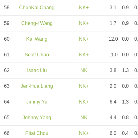
58
ChunKai Chang
NK+
3.1
0.9
0
59
Cheng-i Wang
NK+
1.7
0.9
0
60
Kai Wang
NK+
12.0
0.0
0
61
Scott Chao
NK+
11.0
0.0
0
62
Isaac Liu
NK
3.8
1.3
0
63
Jen-Hua Liang
NK+
2.0
0.0
0
64
Jimmy Yu
NK+
6.4
1.3
0
65
Johnny Yang
NK
4.4
0.8
0
66
Pitai Chou
NK+
6.0
0.4
0