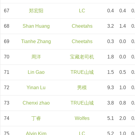
67
郑宏阳
LC
0.4
0.4
0
68
Shan Huang
Cheetahs
3.2
1.4
0
69
Tianhe Zhang
Cheetahs
0.3
0.0
0
70
周洋
宝藏老司机
1.8
0.0
0
71
Lin Gao
TRUE山城
1.5
0.5
0
72
Yinan Lu
男模
9.3
1.0
0
73
Chenxi zhao
TRUE山城
3.8
0.8
0
74
丁睿
Wolfes
5.1
2.0
0
75
Alvin Kim
LC
5.2
1.0
0