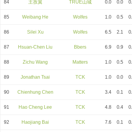
84
王孜翼
TRUE山城
0.0
0.0
0
85
Weibang He
Wolfes
1.0
0.5
0
86
Silei Xu
Wolfes
6.5
2.1
0
87
Hsuan-Chen Liu
Bbers
6.9
0.9
0
88
Zichu Wang
Matters
1.0
0.5
0
89
Jonathan Tsai
TCK
1.0
0.0
0
90
Chienhung Chen
TCK
3.4
0.1
0
91
Hao Cheng Lee
TCK
4.8
0.4
0
92
Haojiang Bai
TCK
7.6
0.1
0